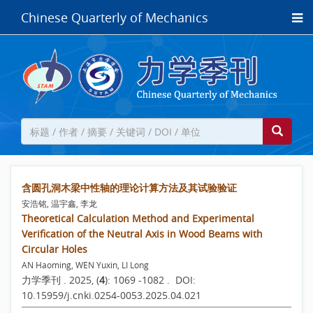
Chinese Quarterly of Mechanics
含圆孔洞木梁中性轴的理论计算方法及其试验验证
安浩铭, 温宇鑫, 李龙
Theoretical Calculation Method and Experimental
Verification of the Neutral Axis in Wood Beams with
Circular Holes
AN Haoming, WEN Yuxin, LI Long
力学季刊 . 2025, (
4
): 1069 -1082 . DOI:
10.15959/j.cnki.0254-0053.2025.04.021